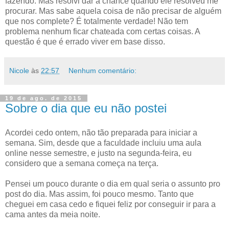
fazendo. Mas resolvi dar a chance quando ele resolveu me
procurar. Mas sabe aquela coisa de não precisar de alguém
que nos complete? É totalmente verdade! Não tem
problema nenhum ficar chateada com certas coisas. A
questão é que é errado viver em base disso.
Nicole
às
22:57
Nenhum comentário:
19 de ago. de 2015
Sobre o dia que eu não postei
Acordei cedo ontem, não tão preparada para iniciar a
semana. Sim, desde que a faculdade incluiu uma aula
online nesse semestre, e justo na segunda-feira, eu
considero que a semana começa na terça.
Pensei um pouco durante o dia em qual seria o assunto pro
post do dia. Mas assim, foi pouco mesmo. Tanto que
cheguei em casa cedo e fiquei feliz por conseguir ir para a
cama antes da meia noite.