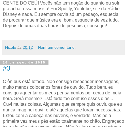
GENTE DO CEÚ! Vocês não tem noção do quanto eu sofri
pra achar essa música! Foi Spotify, Youtube, site da Rádio
Disney e nada. Eu sempre ouvia só um pedaço, esquecia
de procurar que música era e, bom, esquecia de vez tudo.
Depois de umas duas horas de pesquisa, consegui!
Nicole
às
20:12
Nenhum comentário:
16 de ago. de 2015
#3
O ônibus está lotado. Não consigo responder mensagens,
muito menos colocar os fones de ouvido. Tudo bem, eu
consigo aguentar os meus pensamentos por cerca de meia
hora. Será mesmo? Está tudo tão confuso esses dias...
Ouvi muitas coisas. Algumas que sempre quis ouvir, que eu
nunca imaginei ouvir e até aquelas que foram necessárias.
Estou com a cabeça nas nuvens, é verdade. Mas pela
primeira vez meus pés estão totalmente no chão. Engraçado
isso, de não criar expectativas. Não é algo que eu costumo