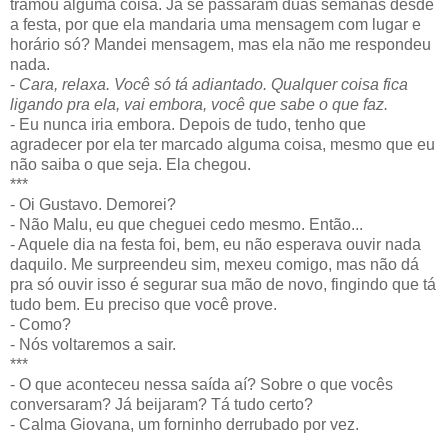
tramou alguma coisa. Já se passaram duas semanas desde
a festa, por que ela mandaria uma mensagem com lugar e
horário só? Mandei mensagem, mas ela não me respondeu
nada.
-
Cara, relaxa. Você só tá adiantado. Qualquer coisa fica
ligando pra ela, vai embora, você que sabe o que faz.
- Eu nunca iria embora. Depois de tudo, tenho que
agradecer por ela ter marcado alguma coisa, mesmo que eu
não saiba o que seja. Ela chegou.
***
- Oi Gustavo. Demorei?
- Não Malu, eu que cheguei cedo mesmo. Então...
- Aquele dia na festa foi, bem, eu não esperava ouvir nada
daquilo. Me surpreendeu sim, mexeu comigo, mas não dá
pra só ouvir isso é segurar sua mão de novo, fingindo que tá
tudo bem. Eu preciso que você prove.
- Como?
- Nós voltaremos a sair.
***
- O que aconteceu nessa saída aí? Sobre o que vocês
conversaram? Já beijaram? Tá tudo certo?
- Calma Giovana, um forninho derrubado por vez.