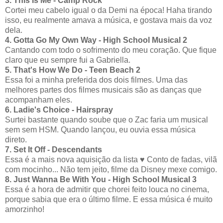
3. This Is Me - Camp Rock
Cortei meu cabelo igual o da Demi na época! Haha tirando
isso, eu realmente amava a música, e gostava mais da voz
dela.
4. Gotta Go My Own Way - High School Musical 2
Cantando com todo o sofrimento do meu coração. Que fique
claro que eu sempre fui a Gabriella.
5. That's How We Do - Teen Beach 2
Essa foi a minha preferida dos dois filmes. Uma das
melhores partes dos filmes musicais são as danças que
acompanham eles.
6. Ladie's Choice - Hairspray
Surtei bastante quando soube que o Zac faria um musical
sem sem HSM. Quando lançou, eu ouvia essa música
direto.
7. Set It Off - Descendants
Essa é a mais nova aquisição da lista ♥ Conto de fadas, vilã
com mocinho... Não tem jeito, filme da Disney mexe comigo.
8. Just Wanna Be With You - High School Musical 3
Essa é a hora de admitir que chorei feito louca no cinema,
porque sabia que era o último filme. E essa música é muito
amorzinho!