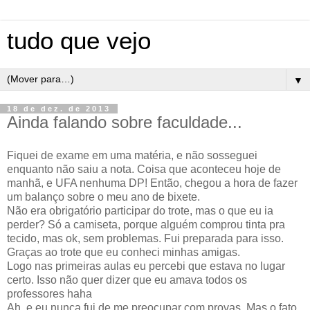
tudo que vejo
▼
18 de dez. de 2013
Ainda falando sobre faculdade...
Fiquei de exame em uma matéria, e não sosseguei
enquanto não saiu a nota. Coisa que aconteceu hoje de
manhã, e UFA nenhuma DP! Então, chegou a hora de fazer
um balanço sobre o meu ano de bixete.
Não era obrigatório participar do trote, mas o que eu ia
perder? Só a camiseta, porque alguém comprou tinta pra
tecido, mas ok, sem problemas. Fui preparada para isso.
Graças ao trote que eu conheci minhas amigas.
Logo nas primeiras aulas eu percebi que estava no lugar
certo. Isso não quer dizer que eu amava todos os
professores haha
Ah, e eu nunca fui de me preocupar com provas. Mas o fato