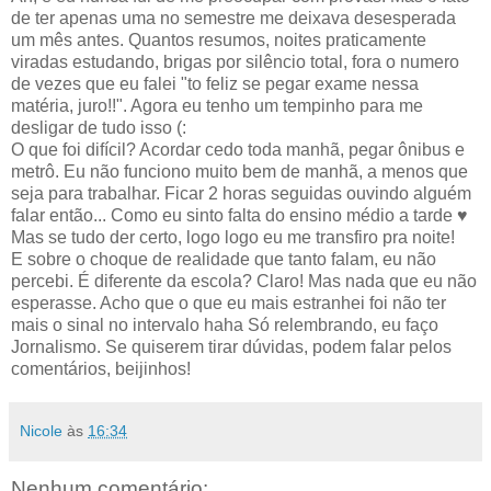
de ter apenas uma no semestre me deixava desesperada
um mês antes. Quantos resumos, noites praticamente
viradas estudando, brigas por silêncio total, fora o numero
de vezes que eu falei "to feliz se pegar exame nessa
matéria, juro!!". Agora eu tenho um tempinho para me
desligar de tudo isso (:
O que foi difícil? Acordar cedo toda manhã, pegar ônibus e
metrô. Eu não funciono muito bem de manhã, a menos que
seja para trabalhar. Ficar 2 horas seguidas ouvindo alguém
falar então... Como eu sinto falta do ensino médio a tarde ♥
Mas se tudo der certo, logo logo eu me transfiro pra noite!
E sobre o choque de realidade que tanto falam, eu não
percebi. É diferente da escola? Claro! Mas nada que eu não
esperasse. Acho que o que eu mais estranhei foi não ter
mais o sinal no intervalo haha Só relembrando, eu faço
Jornalismo. Se quiserem tirar dúvidas, podem falar pelos
comentários, beijinhos!
Nicole
às
16:34
Nenhum comentário: