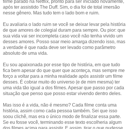
filme parado na Netflix, pronto para ser iniciado novamente,
após ter assistido The Duff. Sim, o dia foi de total imersão
nesse gênero. Mas tudo tem o lado bom e ruim.
Eu avaliaria o lado ruim se você se deixar levar pela história
de que amores de colegial duram para sempre. Ou pior: que
sua vida vai ser incompleta caso você não tenha vivido um
desses amores. Posso soar meio amarga dizendo isso, mas
a verdade é que nada deve ser levado como parâmetro
absoluto de uma vida.
Eu sou apaixonada por esse tipo de história, em que tudo
fica bem apesar do que quer que aconteça, mas sempre me
forço a voltar para a minha realidade após assistir um filme
desses. É cobrar muito do universo (e de mim mesma) ter
uma vida tão igual a dos filmes. Apesar que passo por cada
situação que penso que posso estar vivendo dentro deles.
Mas isso é a vida, não é mesmo? Cada filme conta uma
história, assim como cada pessoa também. Sei que isso
soou clichê, mas era o único modo de finalizar essa parte.
Se eu fosse você, terminando esse texto escolheria algum
dos filmes acima para assistir. E assim, tirar o que pudesse