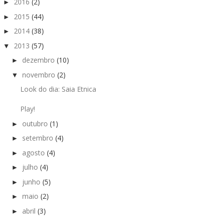
2016
(2)
►
2015
(44)
►
2014
(38)
►
2013
(57)
▼
dezembro
(10)
►
novembro
(2)
▼
Look do dia: Saia Etnica
Play!
outubro
(1)
►
setembro
(4)
►
agosto
(4)
►
julho
(4)
►
junho
(5)
►
maio
(2)
►
abril
(3)
►