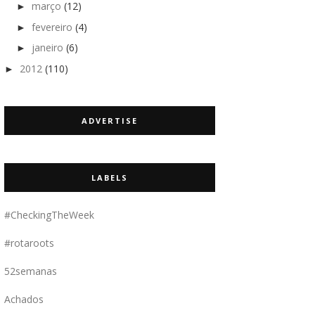
março
(12)
►
fevereiro
(4)
►
janeiro
(6)
►
2012
(110)
►
ADVERTISE
LABELS
#CheckingTheWeek
#rotaroots
52semanas
Achados