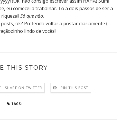
yyyyy! (Ok, não consigo escrever assim HAHA) Sumi
e, eu comecei a trabalhar. To a dois passos de ser a
 riqueza!!
Só que não.
sts, ok? Pretendo voltar a postar diariamente (:
raçãozinho lindo de vocês!!
E THIS STORY
SHARE ON TWITTER
PIN THIS POST
TAGS: