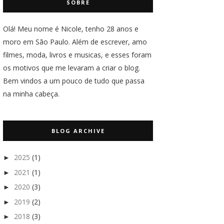
SOBRE
Olá! Meu nome é Nicole, tenho 28 anos e
moro em São Paulo. Além de escrever, amo
filmes, moda, livros e musicas, e esses foram
os motivos que me levaram a criar o blog.
Bem vindos a um pouco de tudo que passa
na minha cabeça.
BLOG ARCHIVE
2025
(1)
►
2021
(1)
►
2020
(3)
►
2019
(2)
►
2018
(3)
►