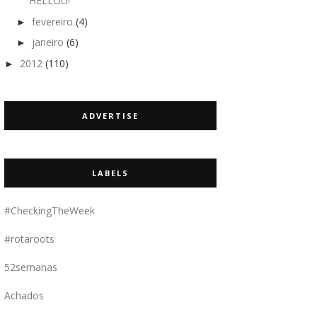
HELLÓU!
fevereiro
(4)
►
janeiro
(6)
►
2012
(110)
►
ADVERTISE
LABELS
#CheckingTheWeek
#rotaroots
52semanas
Achados